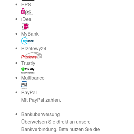
EPS
AGB
iDeal
Datenschutzerklärung
MyBank
Cookie-Richtlinie (EU)
Przelewy24
Impressum
Trustly
Tracking Status
Multibanco
PayPal
Mit PayPal zahlen.
Banküberweisung
Überweisen Sie direkt an unsere
Bankverbindung. Bitte nutzen Sie die