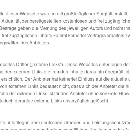
lte dieser Webseite wurden mit größtmöglicher Sorgfalt erstellt
 Aktualität der bereitgestellten kostenlosen und frei zugänglic
eiträge geben die Meinung des jeweiligen Autors und nicht im
d frei zugänglichen Inhalte kommt keinerlei Vertragsverhältnis
ngswillen des Anbieters.
ites Dritter („externe Links“). Diese Websites unterliegen der
ng der externen Links die fremden Inhalte daraufhin überprüft,
sichtlich. Der Anbieter hat keinerlei Einfluss auf die aktuelle
von externen Links bedeutet nicht, dass sich der Anbieter die 
olle der externen Links ist für den Anbieter ohne konkrete Hin
edoch derartige externe Links unverzüglich gelöscht.
halte unterliegen dem deutschen Urheber- und Leistungsschutzr
wertung bedarf der vorherigen schriftlichen Zustimmung des An