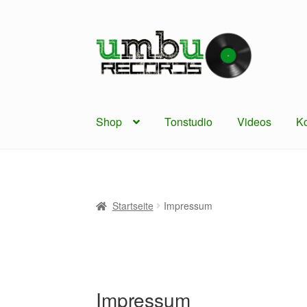
Zur
Zum
Navigation
Inhalt
springen
springen
Shop
Tonstudio
Videos
Ko
Startseite
Impressum
Impressum