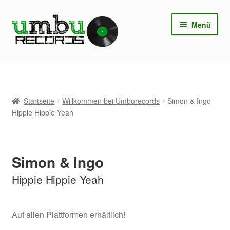
Zur
Zum
Menü
Navigation
Inhalt
springen
springen
Unter
Shop
öffnen
Tonstudio
Startseite
Willkommen bei Umburecords
Simon & Ingo
Hippie Hippie Yeah
Videos
Unter
Kontakt
öffnen
Simon & Ingo
Unter
Obligatorisches
Hippie Hippie Yeah
öffnen
Tracking Status
Auf allen Plattformen erhältlich!