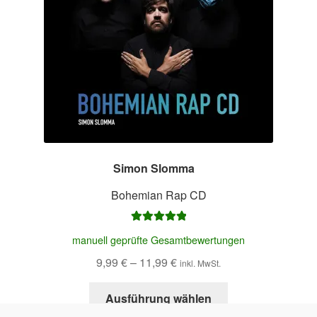
der
Produktseite
gewählt
werden
Simon Slomma
–
Bohemian Rap CD
Bewertet mit
manuell geprüfte Gesamtbewertungen
5.00
von 5
9,99
€
–
11,99
€
inkl. MwSt.
Dieses
Ausführung wählen
Produkt