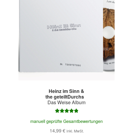
Heinz im Sinn &
the geteiltDurchs
–
Das Weise Album
Bewertet mit
manuell geprüfte Gesamtbewertungen
5.00
von 5
14,99
€
inkl. MwSt.