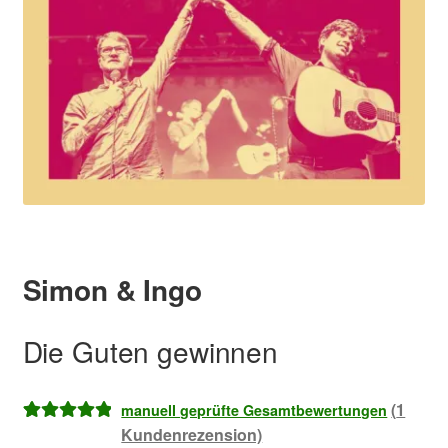
Simon & Ingo
–
Die Guten gewinnen
(
1
manuell geprüfte Gesamtbewertungen
Kundenrezension)
Bewertet mit
1