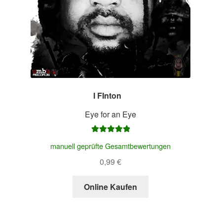
I FInton
–
Eye for an Eye
Bewertet mit
manuell geprüfte Gesamtbewertungen
5.00
von 5
0,99
€
Online Kaufen