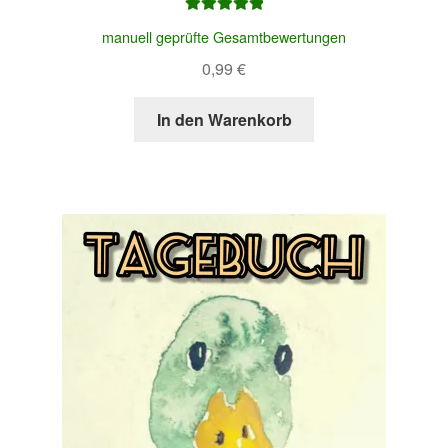
Bewertet mit
manuell geprüfte Gesamtbewertungen
5.00
von 5
0,99
€
In den Warenkorb