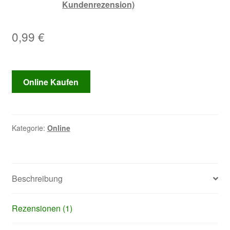
Kundenrezension)
Bewertet mit
1
5.00
von 5,
basierend auf
0,99
€
Kundenbewe
rtung
Online Kaufen
Kategorie:
Online
Beschreibung
Rezensionen (1)